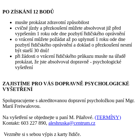
PO ZÍSKÁNÍ 12 BODŮ
musíte prokázat zdravotní způsobilost
cvičné jízdy a přezkoušení můžete absolvovat již před
vypršením 1 roku ode dne pozbytí řidičského oprávnění
o vrácení můžete požádat až po uplynutí 1 roku ode dne
pozbytí řidičského oprávnění a doklad o přezkoušení nesmí
být starší 30 dnů!
při žádosti o vrácení řidičského průkazu musíte na úřadě
prokázat, že jste absolvoval dopravně - psychologické
vyšetření
ZAJISTÍME PRO VÁS DOPRAVNĚ PSYCHOLOGICKÉ
VYŠETŘENÍ
Spolupracujeme s akreditovanou dopravní psycholožkou paní Mgr.
Marií Freiwalovou.
Na vyšetření se objednejte u paní M. Pilařové.
(TERMÍNY)
Kontakt: 603 227 890,
aleshruska@centrum.cz
Vezměte si s sebou výpis z karty řidiče.