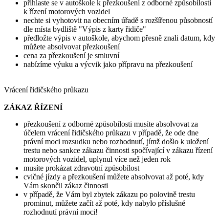
přihlaste se v autoškole k přezkoušení z odborné způsobilosti
k řízení motorových vozidel
nechte si vyhotovit na obecním úřadě s rozšířenou působností
dle místa bydliště "Výpis z karty řidiče"
předložte výpis v autoškole, abychom přesně znali datum, kdy
můžete absolvovat přezkoušení
cena za přezkoušení je smluvní
nabízíme výuku a výcvik jako přípravu na přezkoušení
Vrácení řidičského průkazu
ZÁKAZ ŘÍZENÍ
přezkoušení z odborné způsobilosti musíte absolvovat za
účelem vrácení řidičského průkazu v případě, že ode dne
právní moci rozsudku nebo rozhodnutí, jímž došlo k uložení
trestu nebo sankce zákazu činnosti spočívající v zákazu řízení
motorových vozidel, uplynul více než jeden rok
musíte prokázat zdravotní způsobilost
cvičné jízdy a přezkoušení můžete absolvovat až poté, kdy
Vám skončil zákaz činnosti
v případě, že Vám byl zbytek zákazu po polovině trestu
prominut, můžete začít až poté, kdy nabylo příslušné
rozhodnutí právní moci!