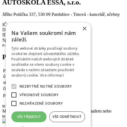
AUTOŠKOLA ESSA, s.r.o.
Jiřího Potůčka 337, 530 09 Pardubice - Trnová - kancelář, učebny
IČ: 04580613
×
DIČ:CZ04580613
Na Vašem soukromí nám
ID datové schránky: 5ydcgwc
záleží.
Společnost je vedena u Krajského soudu v HK.
e-mail:
autoskola@essa.cz
Tyto webové stránky používají soubory
cookie ke zlepšení uživatelského zážitku.
Provozní doba:
Používáním našich webových stránek
souhlasíte se všemi soubory cookie v
pondělí:
10:30 - 16:00
souladu s našimi zásadami používání
souborů cookie.
Více informací
úterý:
10:30 - 16:00
středa:
10:30 - 16:00
NEZBYTNĚ NUTNÉ SOUBORY
čtvrtek:
10:30 - 16:00
pátek:
10:30 - 13:30
VÝKONOVÉ SOUBORY
NEZAŘAZENÉ SOUBORY
tel:
777 227 878
Mimo provozní dobu nás, prosím, kontaktujte e-mailem nebo
telefonicky. Děkujeme :-)
VŠE PŘIJMOUT
VŠE ODMÍTNOUT