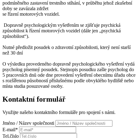
podmíněného zastavení trestního stíhání, v průběhu jehož zkušební
doby se zavázala zdržet
se řízení motorových vozidel.
Dopravně psychologickým vyšetřením se zjišťuje psychická
způsobilost k řízení motorových vozidel (dále jen „psychická
způsobilost“).
Nutné předložit posudek o zdravotní způsobilosti, který není starší
než 30 dní
O výsledku provedeného dopravně psychologického vyšetření vydá
psycholog písemný posudek. Stejnopis posudku zašle psycholog do
5 pracovních dnů ode dne provedení vyšetření obecnímu úřadu obce
s rozšířenou působností příslušnému podle obvyklého bydliště nebo
místa studia posuzované osoby.
Kontaktní formulář
Využijte našeho kontaktního formuláře pro spojení s námi.
Jméno / Název společnosti
E-mail*
Tel.číslo