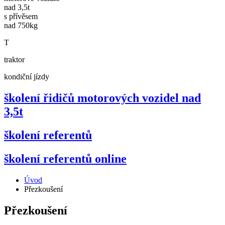
nad 3,5t
s přívěsem
nad 750kg
T
traktor
kondiční jízdy
školení řidičů motorových vozidel nad
3,5t
školení referentů
školení referentů online
Úvod
Přezkoušení
Přezkoušení