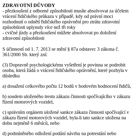
ZDRAVOTNÍ DŮVODY
- přezkoušení z odborné způsobilosti musíte absolvovat za účelem
vrácení řidičského průkazu v případě, kdy od právní moci
rozhodnutí o odnětí řidičského oprávnění pro ztrátu zdravotní
způsobilosti uplynuly více než tři roky
- cvičné jízdy a přezkoušení můžete absolvovat po doložení
zdravotní způsobilosti
S účinností od 1. 7. 2013 se mění § 87a odstavec 3 zákona č.
361/2000 Sb. který zní:
(3) Dopravně psychologickému vyšetření je povinna se podrobit
osoba, která žádá o vrácení řidičského oprávnění, které pozbyla v
důsledku
a) dosažení celkového počtu 12 bodů v bodovém hodnocení řidičů,
b) soudem uloženého trestu zákazu činnosti spočívajícího v zákazu
řízení motorových vozidel,
c) správním orgánem uložené sankce zákazu činnosti spočívající v
zákazu řízení motorových vozidel, byla-li tato sankce uložena na
dobu nejméně 6 měsíců, nebo
d) podmíněného odložení podání návrhu na potrestání nebo