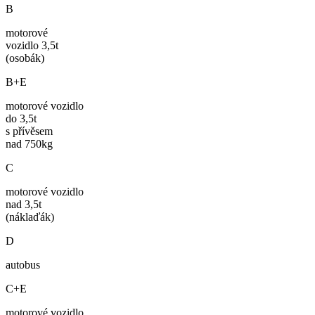
B
motorové
vozidlo 3,5t
(osobák)
B+E
motorové vozidlo
do 3,5t
s přívěsem
nad 750kg
C
motorové vozidlo
nad 3,5t
(náklaďák)
D
autobus
C+E
motorové vozidlo